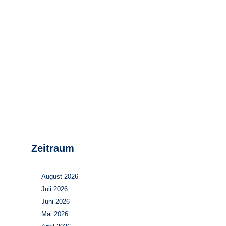
Stromerzeugung
Bibliothek
Wärme
Newsletter
Wasserstoff
Infomaterial
Schriften zum
Umweltenergierecht
Zeitraum
August 2026
Juli 2026
Juni 2026
Mai 2026