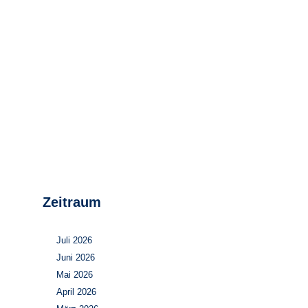
Stromerzeugung
Bibliothek
Wärme
Newsletter
Wasserstoff
Infomaterial
Schriften zum
Umweltenergierecht
Zeitraum
Juli 2026
Juni 2026
Mai 2026
April 2026