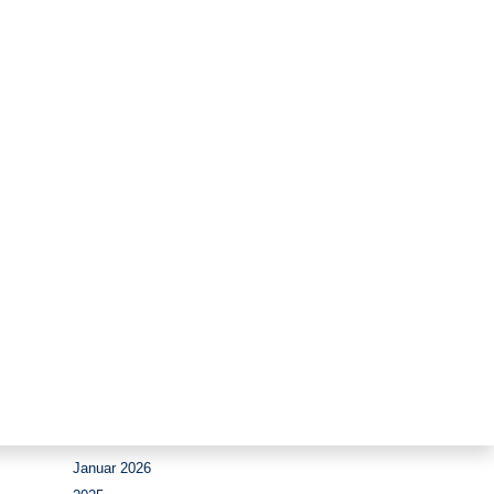
Zeitraum
August 2026
Juli 2026
Juni 2026
Mai 2026
April 2026
März 2026
Februar 2026
Januar 2026