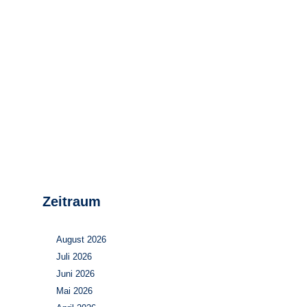
Stromerzeugung
Bibliothek
Wärme
Newsletter
Wasserstoff
Infomaterial
Schriften zum
Umweltenergierecht
Zeitraum
August 2026
Juli 2026
Juni 2026
Mai 2026