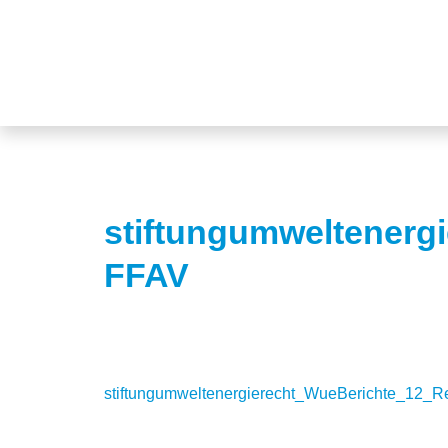
stiftungumweltenerg
FFAV
stiftungumweltenergierecht_WueBerichte_12_R