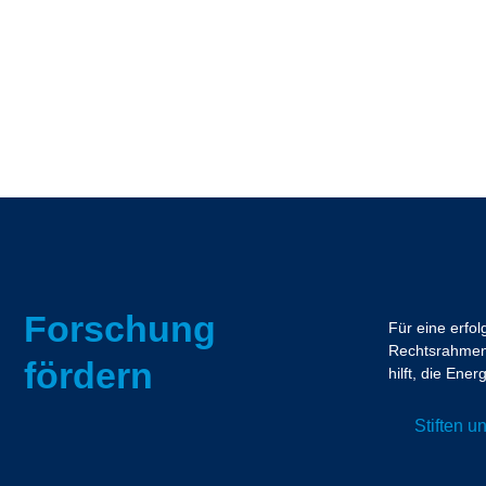
Forschung
Für eine erfo
Rechtsrahmen.
fördern
hilft, die En
Stiften 