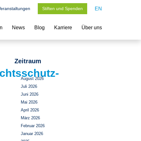
eranstaltungen
Stiften und Spenden
EN
en
News
Blog
Karriere
Über uns
Zeitraum
chtsschutz-
August 2026
Juli 2026
Juni 2026
Mai 2026
April 2026
März 2026
Februar 2026
Januar 2026