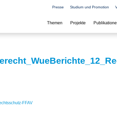
Presse
Studium und Promotion
V
Suche
Themen
Projekte
Publikation
ierecht_WueBerichte_12_Re
echtsschutz-FFAV