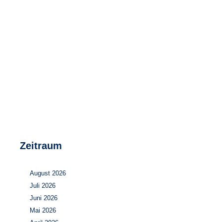
Speicher
Forschungsnetzwerk
Stromerzeugung
Bibliothek
Wärme
Newsletter
Wasserstoff
Infomaterial
Schriften zum Umweltenergierecht
Zeitraum
August 2026
Juli 2026
Juni 2026
Mai 2026