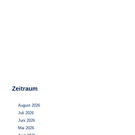
Speicher
Forschungsnetzwerk
Stromerzeugung
Bibliothek
Wärme
Newsletter
Wasserstoff
Infomaterial
Schriften zum Umweltenergierecht
Zeitraum
August 2026
Juli 2026
Juni 2026
Mai 2026