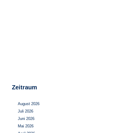
Speicher
Forschungsnetzwerk
Stromerzeugung
Bibliothek
Wärme
Newsletter
Wasserstoff
Infomaterial
Schriften zum Umweltenergierecht
Zeitraum
August 2026
Juli 2026
Juni 2026
Mai 2026