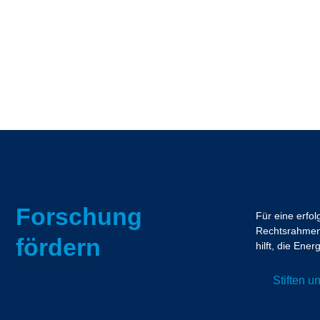
Forschung
Für eine erfo
Rechtsrahmen.
fördern
hilft, die En
Stiften 