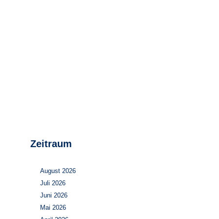
Stromerzeugung
Bibliothek
Wärme
Newsletter
Wasserstoff
Infomaterial
Schriften zum
Umweltenergierecht
Zeitraum
August 2026
Juli 2026
Juni 2026
Mai 2026