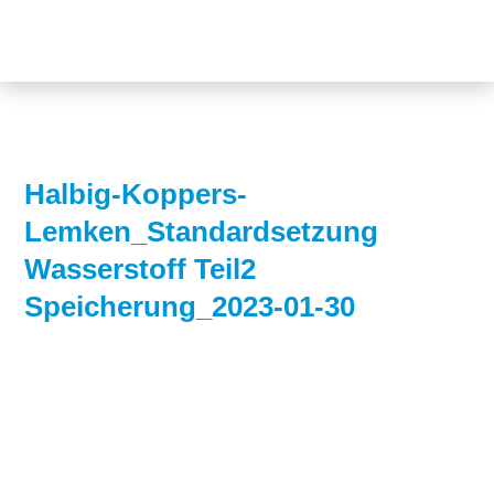
Themen
Projekte
Akzeptanz
Publikationen
Europa
News
Flächen
Halbig-Koppers-
Lemken_Standardsetzung
Blog
Genehmigungen
Wasserstoff Teil2
Karriere
Grundsatzfragen
Speicherung_2023-01-30
Über uns
Märkte
Netze
Stiftungsporträt
Sektorenkopplung
Team
Speicher
Forschungsnetzwerk