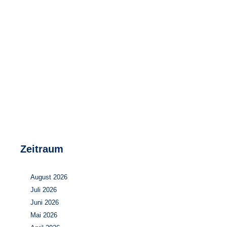
Speicher
Forschungsnetzwerk
Stromerzeugung
Bibliothek
Wärme
Newsletter
Wasserstoff
Infomaterial
Schriften zum Umweltenergierecht
Zeitraum
August 2026
Juli 2026
Juni 2026
Mai 2026