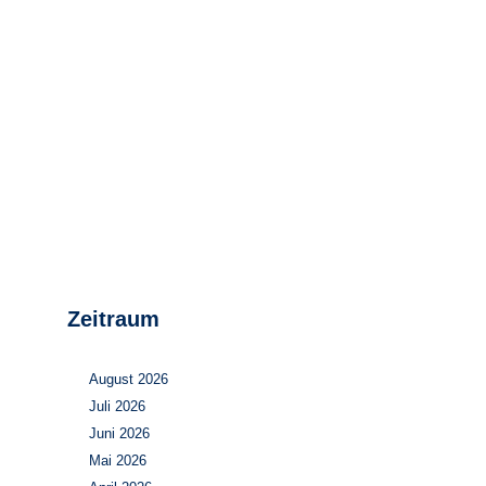
Stromerzeugung
Bibliothek
Wärme
Newsletter
Wasserstoff
Infomaterial
Schriften zum
Umweltenergierecht
Zeitraum
August 2026
Juli 2026
Juni 2026
Mai 2026