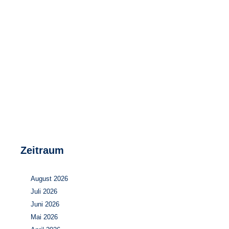
Speicher
Forschungsnetzwerk
Stromerzeugung
Bibliothek
Wärme
Newsletter
Wasserstoff
Infomaterial
Schriften zum Umweltenergierecht
Zeitraum
August 2026
Juli 2026
Juni 2026
Mai 2026