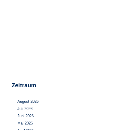
Speicher
Forschungsnetzwerk
Stromerzeugung
Bibliothek
Wärme
Newsletter
Wasserstoff
Infomaterial
Schriften zum Umweltenergierecht
Zeitraum
August 2026
Juli 2026
Juni 2026
Mai 2026