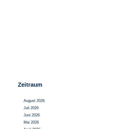
Stromerzeugung
Bibliothek
Wärme
Newsletter
Wasserstoff
Infomaterial
Schriften zum
Umweltenergierecht
Zeitraum
August 2026
Juli 2026
Juni 2026
Mai 2026