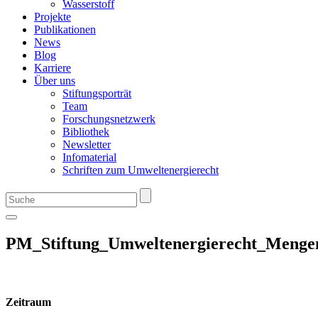
Wasserstoff
Projekte
Publikationen
News
Blog
Karriere
Über uns
Stiftungsporträt
Team
Forschungsnetzwerk
Bibliothek
Newsletter
Infomaterial
Schriften zum Umweltenergierecht
PM_Stiftung_Umweltenergierecht_Mengen
Zeitraum