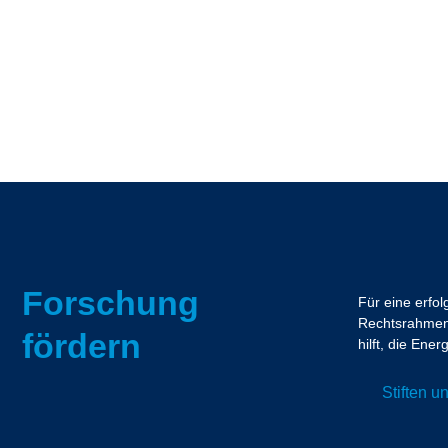
Forschung
Für eine erfo
Rechtsrahmen.
fördern
hilft, die En
Stiften 