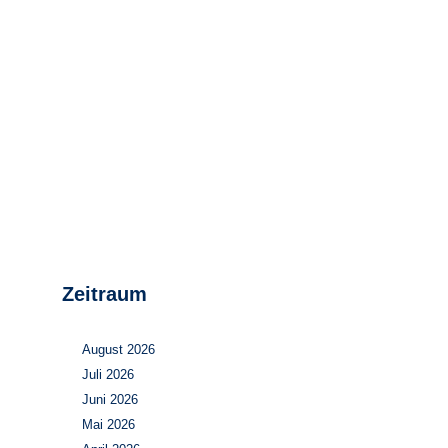
Stromerzeugung
Bibliothek
Wärme
Newsletter
Wasserstoff
Infomaterial
Schriften zum
Umweltenergierecht
Zeitraum
August 2026
Juli 2026
Juni 2026
Mai 2026