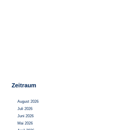
Speicher
Forschungsnetzwerk
Stromerzeugung
Bibliothek
Wärme
Newsletter
Wasserstoff
Infomaterial
Schriften zum Umweltenergierecht
Zeitraum
August 2026
Juli 2026
Juni 2026
Mai 2026