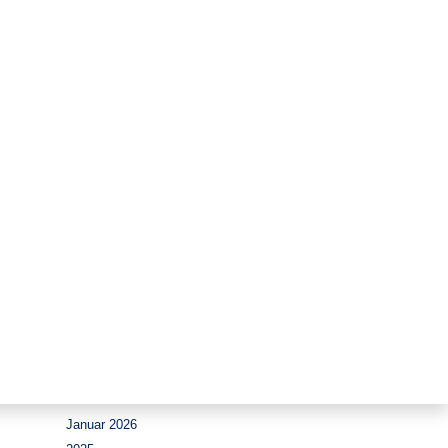
Zeitraum
August 2026
Juli 2026
Juni 2026
Mai 2026
April 2026
März 2026
Februar 2026
Januar 2026