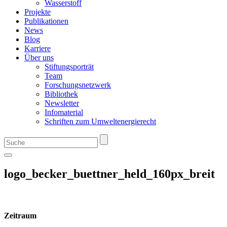
Wasserstoff
Projekte
Publikationen
News
Blog
Karriere
Über uns
Stiftungsporträt
Team
Forschungsnetzwerk
Bibliothek
Newsletter
Infomaterial
Schriften zum Umweltenergierecht
logo_becker_buettner_held_160px_breit
Zeitraum