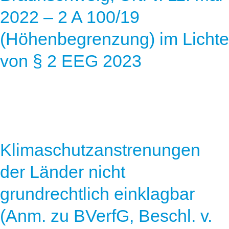
Speicher
Forschungsnetzwerk
2022 – 2 A 100/19
Stromerzeugung
Bibliothek
(Höhenbegrenzung) im Lichte
Wärme
Newsletter
von § 2 EEG 2023
Wasserstoff
Infomaterial
Schriften zum Umweltenergierecht
Klimaschutzanstrenungen
der Länder nicht
grundrechtlich einklagbar
(Anm. zu BVerfG, Beschl. v.