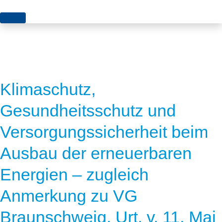
Themen
Projekte
Akzeptanz
Publikationen
Europa
Klimaschutz,
News
Flächen
Gesundheitsschutz und
Blog
Genehmigungen
Versorgungssicherheit beim
Karriere
Grundsatzfragen
Ausbau der erneuerbaren
Über uns
Märkte
Energien – zugleich
Netze
Stiftungsporträt
Anmerkung zu VG
Sektorenkopplung
Team
Braunschweig, Urt. v. 11. Mai