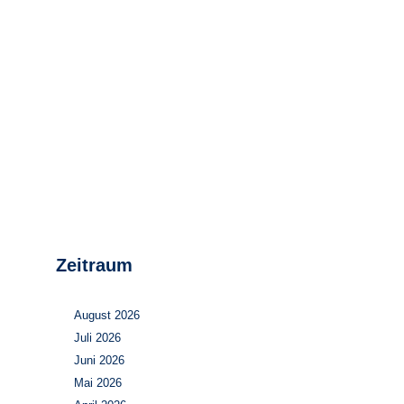
Stromerzeugung
Bibliothek
Wärme
Newsletter
Wasserstoff
Infomaterial
Schriften zum
Umweltenergierecht
Zeitraum
August 2026
Juli 2026
Juni 2026
Mai 2026