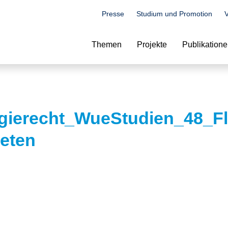
Presse
Studium und Promotion
V
Suche
Themen
Projekte
Publikation
gierecht_WueStudien_48_Fl
eten