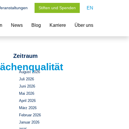
eranstaltungen
Stiften und Spenden
EN
en
News
Blog
Karriere
Über uns
Zeitraum
ächenqualität
August 2026
Juli 2026
Juni 2026
Mai 2026
April 2026
März 2026
Februar 2026
Januar 2026