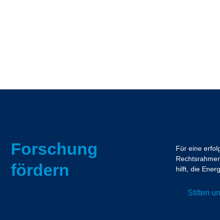
Forschung
Für eine erfo
Rechtsrahmen.
fördern
hilft, die En
Stiften 