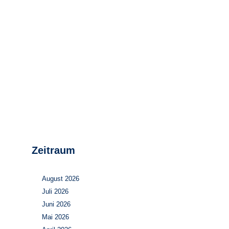
Stromerzeugung
Bibliothek
Wärme
Newsletter
Wasserstoff
Infomaterial
Schriften zum
Umweltenergierecht
Zeitraum
August 2026
Juli 2026
Juni 2026
Mai 2026