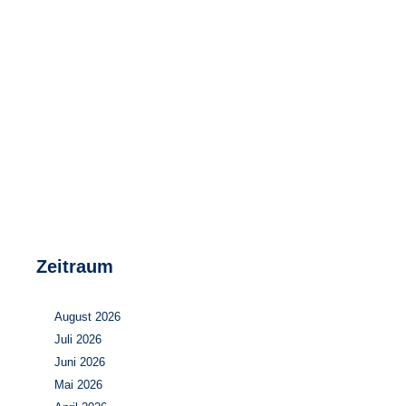
Speicher
Forschungsnetzwerk
Stromerzeugung
Bibliothek
Wärme
Newsletter
Wasserstoff
Infomaterial
Schriften zum Umweltenergierecht
Zeitraum
August 2026
Juli 2026
Juni 2026
Mai 2026