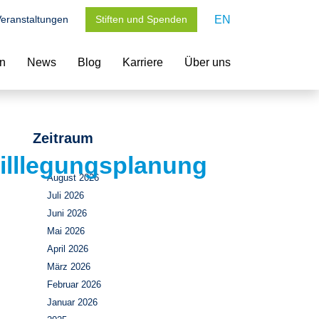
eranstaltungen
Stiften und Spenden
EN
en
News
Blog
Karriere
Über uns
Zeitraum
illlegungsplanung
August 2026
Juli 2026
Juni 2026
Mai 2026
April 2026
März 2026
Februar 2026
Januar 2026