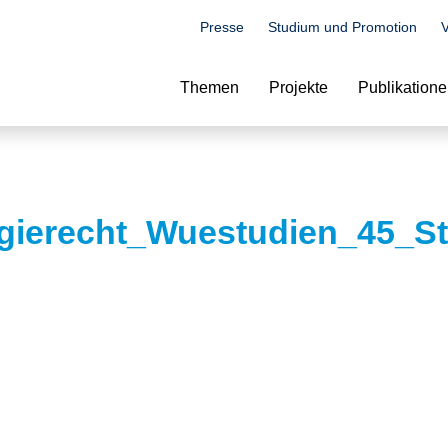
Presse
Studium und Promotion
V
Suche
Themen
Projekte
Publikation
gierecht_Wuestudien_45_St