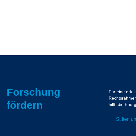
Forschung
Für eine erfo
Rechtsrahmen.
fördern
hilft, die En
Stiften 