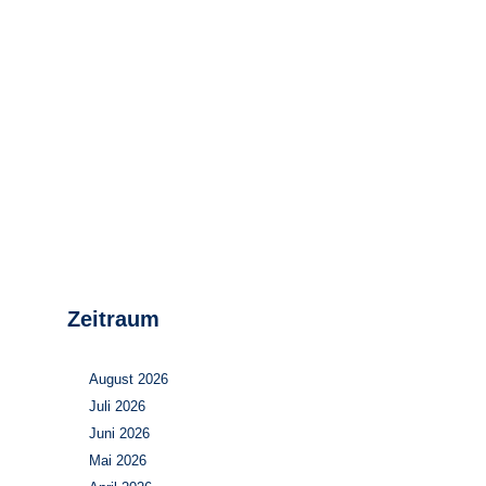
Stromerzeugung
Bibliothek
Wärme
Newsletter
Wasserstoff
Infomaterial
Schriften zum
Umweltenergierecht
Zeitraum
August 2026
Juli 2026
Juni 2026
Mai 2026