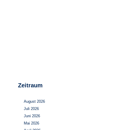
Stromerzeugung
Bibliothek
Wärme
Newsletter
Wasserstoff
Infomaterial
Schriften zum
Umweltenergierecht
Zeitraum
August 2026
Juli 2026
Juni 2026
Mai 2026