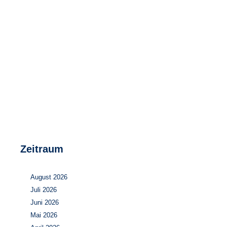
Speicher
Forschungsnetzwerk
Stromerzeugung
Bibliothek
Wärme
Newsletter
Wasserstoff
Infomaterial
Schriften zum Umweltenergierecht
Zeitraum
August 2026
Juli 2026
Juni 2026
Mai 2026