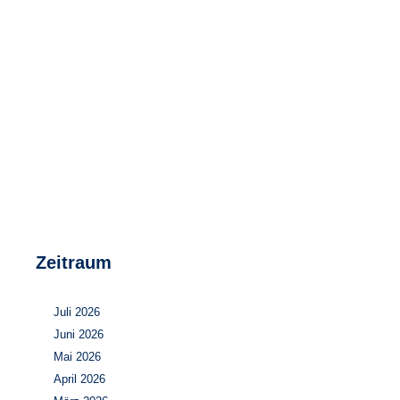
Speicher
Forschungsnetzwerk
Stromerzeugung
Bibliothek
Wärme
Newsletter
Wasserstoff
Infomaterial
Schriften zum Umweltenergierecht
Zeitraum
Juli 2026
Juni 2026
Mai 2026
April 2026