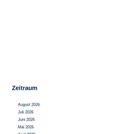
Speicher
Forschungsnetzwerk
Stromerzeugung
Bibliothek
Wärme
Newsletter
Wasserstoff
Infomaterial
Schriften zum Umweltenergierecht
Zeitraum
August 2026
Juli 2026
Juni 2026
Mai 2026