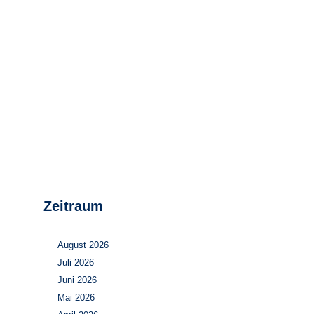
Stromerzeugung
Bibliothek
Wärme
Newsletter
Wasserstoff
Infomaterial
Schriften zum
Umweltenergierecht
Zeitraum
August 2026
Juli 2026
Juni 2026
Mai 2026