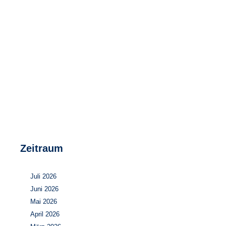
Speicher
Forschungsnetzwerk
Stromerzeugung
Bibliothek
Wärme
Newsletter
Wasserstoff
Infomaterial
Schriften zum Umweltenergierecht
Zeitraum
Juli 2026
Juni 2026
Mai 2026
April 2026