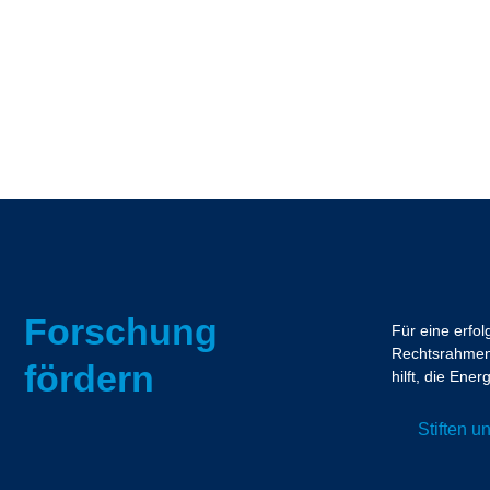
Forschung
Für eine erfo
Rechtsrahmen.
fördern
hilft, die En
Stiften 