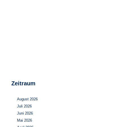
Speicher
Forschungsnetzwerk
Stromerzeugung
Bibliothek
Wärme
Newsletter
Wasserstoff
Infomaterial
Schriften zum Umweltenergierecht
Zeitraum
August 2026
Juli 2026
Juni 2026
Mai 2026