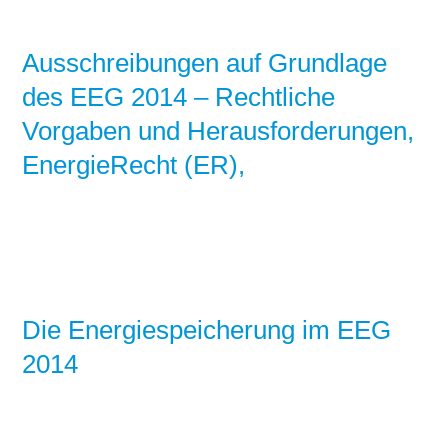
Stromerzeugung
Bibliothek
Ausschreibungen auf Grundlage
Wärme
Newsletter
des EEG 2014 – Rechtliche
Vorgaben und Herausforderungen,
Wasserstoff
Infomaterial
EnergieRecht (ER),
Schriften zum
Umweltenergierecht
Die Energiespeicherung im EEG
2014