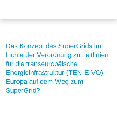
Themen
Projekte
Akzeptanz
Publikationen
Europa
News
Flächen
Das Konzept des SuperGrids im
Lichte der Verordnung zu Leitlinien
Blog
Genehmigungen
für die transeuropäische
Karriere
Grundsatzfragen
Energieinfrastruktur (TEN-E-VO) –
Über uns
Märkte
Europa auf dem Weg zum
SuperGrid?
Netze
Stiftungsporträt
Sektorenkopplung
Team
Speicher
Forschungsnetzwerk