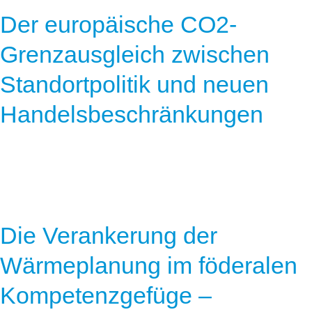
Speicher
Forschungsnetzwerk
Der europäische CO2-
Stromerzeugung
Bibliothek
Grenzausgleich zwischen
Wärme
Newsletter
Standortpolitik und neuen
Wasserstoff
Infomaterial
Handelsbeschränkungen
Schriften zum Umweltenergierecht
Die Verankerung der
Wärmeplanung im föderalen
Kompetenzgefüge –