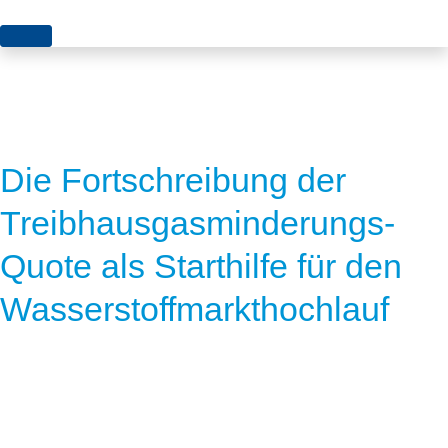
Themen
Projekte
Akzeptanz
Publikationen
Europa
Die Fortschreibung der
News
Flächen
Treibhausgasminderungs-
Blog
Genehmigungen
Quote als Starthilfe für den
Karriere
Grundsatzfragen
Wasserstoffmarkthochlauf
Über uns
Märkte
Netze
Stiftungsporträt
Sektorenkopplung
Team