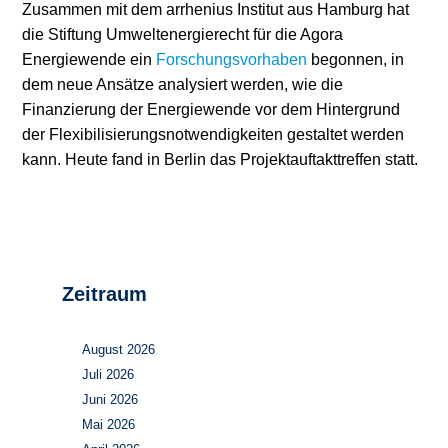
Zusammen mit dem arrhenius Institut aus Hamburg hat
die Stiftung Umweltenergierecht für die Agora
Stromerzeugung
Bibliothek
Energiewende ein
Forschungsvorhaben
begonnen, in
Wärme
Newsletter
dem neue Ansätze analysiert werden, wie die
Finanzierung der Energiewende vor dem Hintergrund
Wasserstoff
Infomaterial
der Flexibilisierungsnotwendigkeiten gestaltet werden
kann. Heute fand in Berlin das Projektauftakttreffen statt.
Schriften zum
Umweltenergierecht
Zeitraum
August 2026
Juli 2026
Juni 2026
Mai 2026