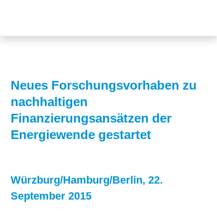
Themen
Projekte
Akzeptanz
Publikationen
Europa
News
Flächen
Neues Forschungsvorhaben zu
nachhaltigen
Blog
Genehmigungen
Finanzierungsansätzen der
Karriere
Grundsatzfragen
Energiewende gestartet
Über uns
Märkte
Netze
Stiftungsporträt
Würzburg/Hamburg/Berlin, 22.
Sektorenkopplung
Team
September 2015
Speicher
Forschungsnetzwerk