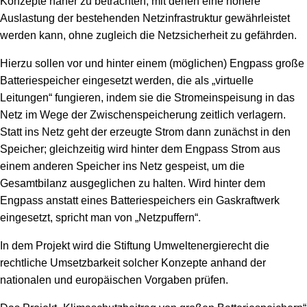
Konzepte näher zu betrachten, mit denen eine höhere
Speicher
Forschungsnetzwerk
Auslastung der bestehenden Netzinfrastruktur gewährleistet
werden kann, ohne zugleich die Netzsicherheit zu gefährden.
Stromerzeugung
Bibliothek
Hierzu sollen vor und hinter einem (möglichen) Engpass große
Wärme
Newsletter
Batteriespeicher eingesetzt werden, die als „virtuelle
Leitungen“ fungieren, indem sie die Stromeinspeisung in das
Wasserstoff
Infomaterial
Netz im Wege der Zwischenspeicherung zeitlich verlagern.
Statt ins Netz geht der erzeugte Strom dann zunächst in den
Schriften zum Umweltenergierecht
Speicher; gleichzeitig wird hinter dem Engpass Strom aus
einem anderen Speicher ins Netz gespeist, um die
Gesamtbilanz ausgeglichen zu halten. Wird hinter dem
Engpass anstatt eines Batteriespeichers ein Gaskraftwerk
eingesetzt, spricht man von „Netzpuffern“.
In dem Projekt wird die Stiftung Umweltenergierecht die
rechtliche Umsetzbarkeit solcher Konzepte anhand der
nationalen und europäischen Vorgaben prüfen.