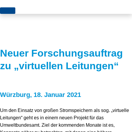
Themen
Projekte
Akzeptanz
Publikationen
Europa
Neuer Forschungsauftrag
News
Flächen
zu „virtuellen Leitungen“
Blog
Genehmigungen
Karriere
Grundsatzfragen
Würzburg, 18. Januar 2021
Über uns
Märkte
Netze
Stiftungsporträt
Um den Einsatz von großen Stromspeichern als sog. „virtuelle
Leitungen“ geht es in einem neuen Projekt für das
Sektorenkopplung
Team
Umweltbundesamt. Ziel der kommenden Monate ist es,