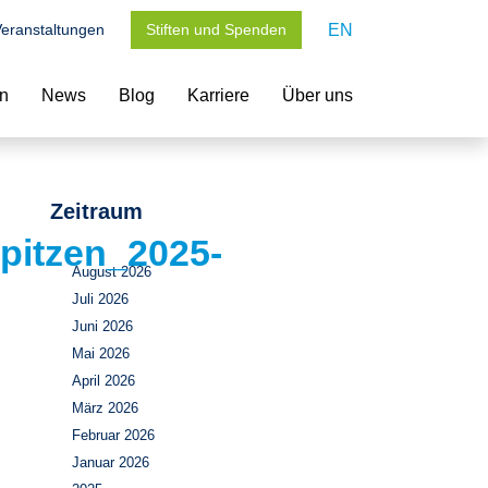
eranstaltungen
Stiften und Spenden
EN
en
News
Blog
Karriere
Über uns
Zeitraum
pitzen_2025-
August 2026
Juli 2026
Juni 2026
Mai 2026
April 2026
März 2026
Februar 2026
Januar 2026