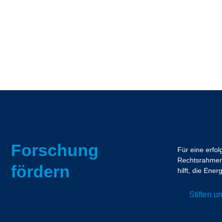
Forschung
Für eine erfo
Rechtsrahmen.
fördern
hilft, die En
Stiften 