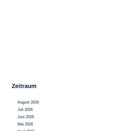
Speicher
Forschungsnetzwerk
Stromerzeugung
Bibliothek
Wärme
Newsletter
Wasserstoff
Infomaterial
Schriften zum Umweltenergierecht
Zeitraum
August 2026
Juli 2026
Juni 2026
Mai 2026