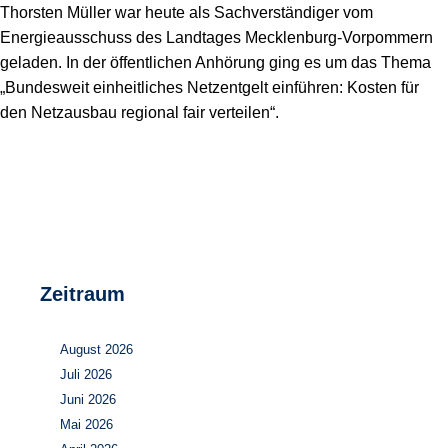
Speicher
Forschungsnetzwerk
Thorsten Müller war heute als Sachverständiger vom
Energieausschuss des Landtages Mecklenburg-Vorpommern
Stromerzeugung
Bibliothek
geladen. In der öffentlichen Anhörung ging es um das Thema
„Bundesweit einheitliches Netzentgelt einführen: Kosten für
Wärme
Newsletter
den Netzausbau regional fair verteilen“.
Wasserstoff
Infomaterial
Schriften zum Umweltenergierecht
Zeitraum
August 2026
Juli 2026
Juni 2026
Mai 2026