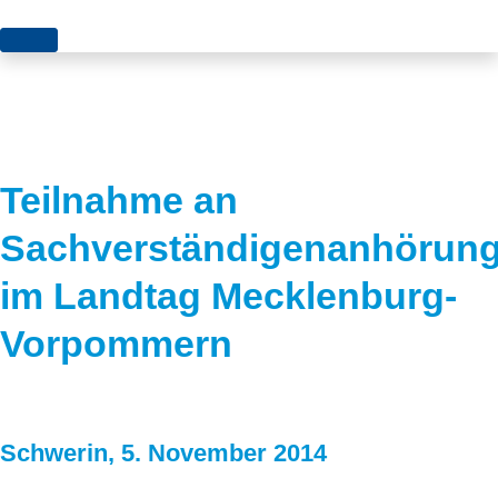
Themen
Projekte
Akzeptanz
Publikationen
Europa
Teilnahme an
News
Flächen
Sachverständigenanhörun
Blog
Genehmigungen
im Landtag Mecklenburg-
Karriere
Grundsatzfragen
Vorpommern
Über uns
Märkte
Netze
Stiftungsporträt
Schwerin, 5. November 2014
Sektorenkopplung
Team