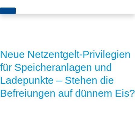
Themen
Projekte
Akzeptanz
Publikationen
Europa
Neue Netzentgelt-Privilegien
News
Flächen
für Speicheranlagen und
Blog
Genehmigungen
Ladepunkte – Stehen die
Karriere
Grundsatzfragen
Befreiungen auf dünnem Eis?
Über uns
Märkte
Netze
Stiftungsporträt
Sektorenkopplung
Team