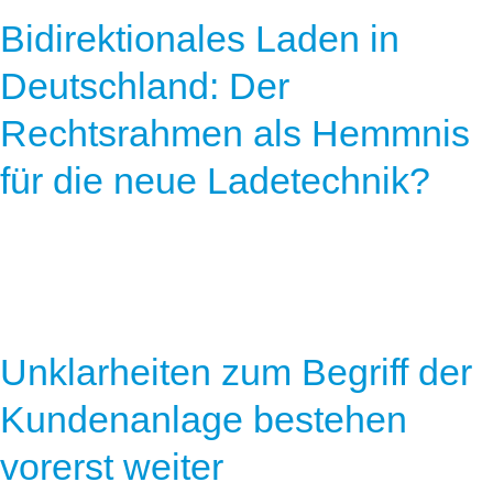
Speicher
Forschungsnetzwerk
Bidirektionales Laden in
Stromerzeugung
Bibliothek
Deutschland: Der
Wärme
Newsletter
Rechtsrahmen als Hemmnis
Wasserstoff
Infomaterial
für die neue Ladetechnik?
Schriften zum Umweltenergierecht
Unklarheiten zum Begriff der
Kundenanlage bestehen
vorerst weiter