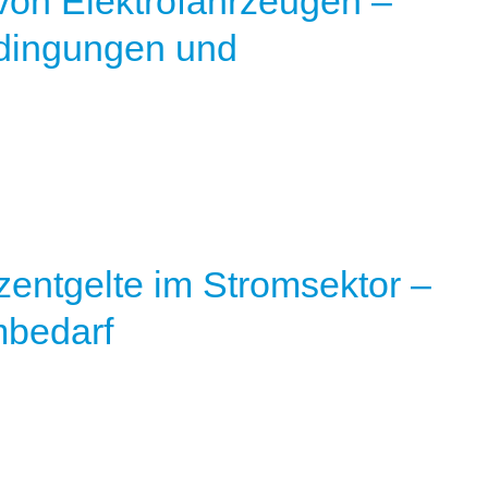
 von Elektrofahrzeugen –
dingungen und
entgelte im Stromsektor –
mbedarf