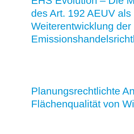
EHS Evolution – Die M
des Art. 192 AEUV als
Weiterentwicklung der
Emissionshandelsrichtl
Planungsrechtlichte A
Flächenqualität von W