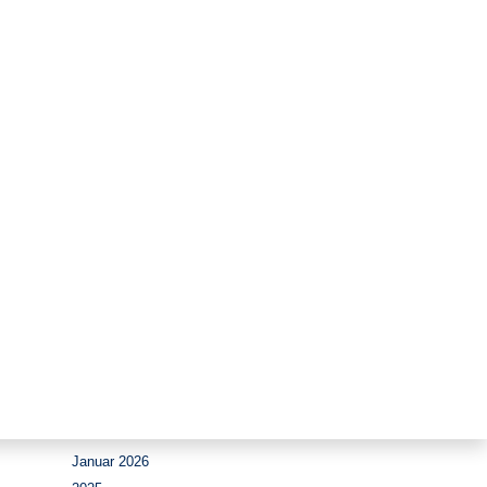
Zeitraum
August 2026
Juli 2026
Juni 2026
Mai 2026
April 2026
März 2026
Februar 2026
Januar 2026