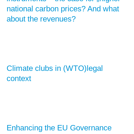
national carbon prices? And what
Stromerzeugung
Bibliothek
about the revenues?
Wärme
Newsletter
Wasserstoff
Infomaterial
Schriften zum
Umweltenergierecht
Climate clubs in (WTO)legal
context
Enhancing the EU Governance