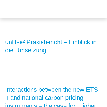
Themen
Projekte
Akzeptanz
Publikationen
Europa
News
Flächen
unIT-e² Praxisbericht – Einblick in
die Umsetzung
Blog
Genehmigungen
Karriere
Grundsatzfragen
Über uns
Märkte
Netze
Stiftungsporträt
Interactions between the new ETS
Sektorenkopplung
Team
II and national carbon pricing
instruments – the case for „higher”
Speicher
Forschungsnetzwerk