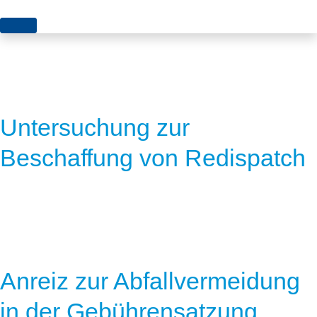
Themen
Projekte
Akzeptanz
Publikationen
Europa
Untersuchung zur
News
Flächen
Beschaffung von Redispatch
Blog
Genehmigungen
Karriere
Grundsatzfragen
Über uns
Märkte
Netze
Stiftungsporträt
Anreiz zur Abfallvermeidung
Sektorenkopplung
Team
in der Gebührensatzung