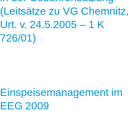
Speicher
Forschungsnetzwerk
(Leitsätze zu VG Chemnitz,
Stromerzeugung
Bibliothek
Urt. v. 24.5.2005 – 1 K
Wärme
Newsletter
726/01)
Wasserstoff
Infomaterial
Schriften zum Umweltenergierecht
Einspeisemanagement im
EEG 2009