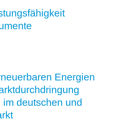
stungsfähigkeit
rumente
rneuerbaren Energien
arktdurchdringung
n im deutschen und
rkt