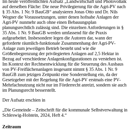
Im heute veröffentlichten Aufsatz „Landwirtschaft und Photovoltaik
auf derselben Fläche: Die neue Privilegierung für die Agri-PV nach
§ 35 Abs. 1 Nr. 9 BauGB“ analysieren Jonas Otto und Dr. Nils
Wegner die Voraussetzungen, unter denen hofnahe Anlagen der
Agri-PV nunmehr auch ohne einen Bebauungsplan
planungsrechtlich zulässig sind. Die einzelnen Anforderungen in §
35 Abs. 1 Nr. 9 BauGB werden umfassend für die Praxis
aufgearbeitet. Insbesondere legen die Autoren dar, wann der
geforderte räumlich-funktionale Zusammenhang der Agri-PV-
Anlage zum jeweiligen Betrieb besteht und wie die
Größenbegrenzung der privilegierten Anlagen auf 2,5 Hektar in
Bezug auf verschiedene Anlagenkonfigurationen zu verstehen ist.
Im Kontext der Rechtsentwicklung für die Steuerung des Ausbaus
von PV-Freiflächenanlagen insgesamt nimmt § 35 Abs. 1 Nr. 9
BauGB zum jetzigen Zeitpunkt eine Sonderstellung ein, da der
Gesetzgeber mit der Regelung für die Agri-PV erstmals eine PV-
Mehrfachnutzung nicht nur im Förderrecht anreizt, sondern sie auch
im Planungsrecht besserstellt.
Der Aufsatz erschien in
„Die Gemeinde – Zeitschrift für die kommunale Selbstverwaltung in
Schleswig-Holstein, 2024, Heft 4.“
Zeitraum